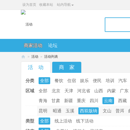
设为首页
收藏本站
站内导航
商家活动
论坛
»
活动
»
活动列表
36
活 动
商 家
0
分类
全部
餐饮
住宿
娱乐
便民
培训
汽车
便
民
区域
全部
北京
天津
河北省
山西
内蒙
广东
网
青海
甘肃
新疆
重庆
四川
云南
西藏
昆明
昭通
玉溪
西双版纳
文山
普洱
类型
全部
线上活动
线下活动