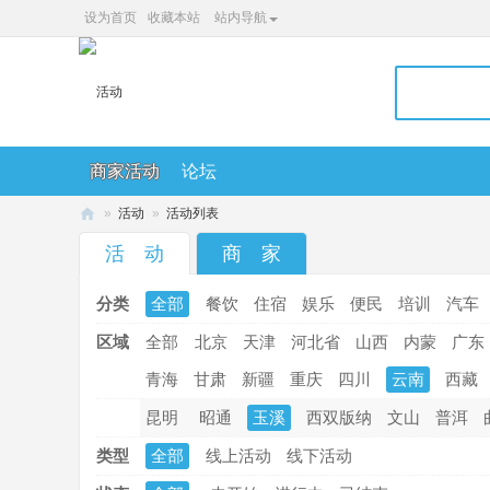
设为首页
收藏本站
站内导航
商家活动
论坛
»
活动
»
活动列表
36
活 动
商 家
0
分类
全部
餐饮
住宿
娱乐
便民
培训
汽车
便
民
区域
全部
北京
天津
河北省
山西
内蒙
广东
网
青海
甘肃
新疆
重庆
四川
云南
西藏
昆明
昭通
玉溪
西双版纳
文山
普洱
类型
全部
线上活动
线下活动