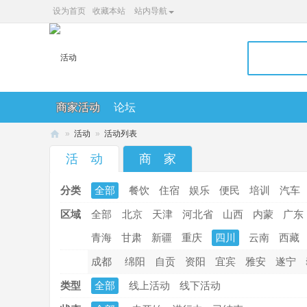
设为首页
收藏本站
站内导航
商家活动
论坛
»
活动
»
活动列表
36
活 动
商 家
0
分类
全部
餐饮
住宿
娱乐
便民
培训
汽车
便
民
区域
全部
北京
天津
河北省
山西
内蒙
广东
网
青海
甘肃
新疆
重庆
四川
云南
西藏
成都
绵阳
自贡
资阳
宜宾
雅安
遂宁
类型
全部
线上活动
线下活动