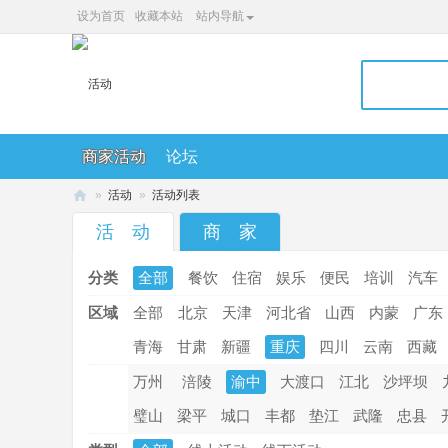
设为首页
收藏本站
站内导航
商家活动
论坛
»
活动
»
活动列表
36
活 动
商 家
0
分类
全部
餐饮
住宿
娱乐
便民
培训
汽车
便
民
区域
全部
北京
天津
河北省
山西
内蒙
广东
网
青海
甘肃
新疆
重庆
四川
云南
西藏
万州
涪陵
渝中
大渡口
江北
沙坪坝
璧山
梁平
城口
丰都
垫江
武隆
忠县