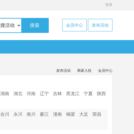
登录
搜索
会员中心
发布活动
发布活动
商家入驻
会员中心
湖南
湖北
河南
辽宁
吉林
黑龙江
宁夏
陕西
合川
永川
南川
綦江
潼南
铜梁
大足
荣昌