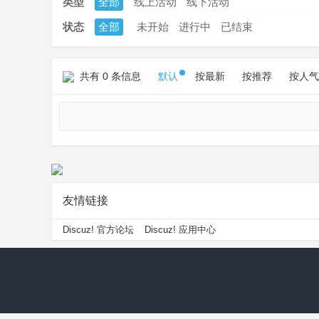
类型
全部
线上活动
线下活动
状态
全部
未开始
进行中
已结束
共有 0 条信息
默认
按最新
按推荐
按人气
友情链接
Discuz! 官方论坛
Discuz! 应用中心