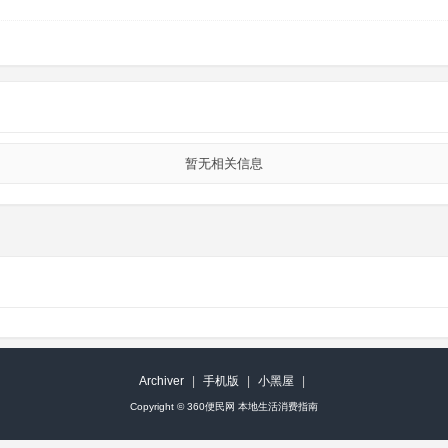
暂无相关信息
Archiver
|
手机版
|
小黑屋
|
Copyright ©
360便民网 本地生活消费指南