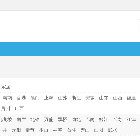
家居
海南
香港
澳门
上海
江苏
浙江
安徽
山东
江西
福建
贵州
广西
九龙坡
南岸
北碚
万盛
双桥
渝北
巴南
黔江
长寿
江津
开县
云阳
奉节
巫山
巫溪
石柱
秀山
酉阳
彭水