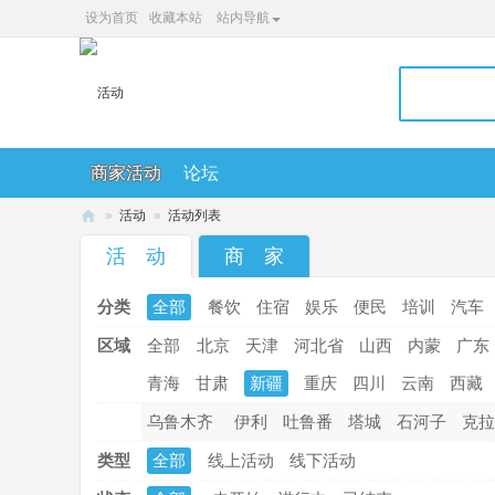
设为首页
收藏本站
站内导航
商家活动
论坛
»
活动
»
活动列表
36
活 动
商 家
0
分类
全部
餐饮
住宿
娱乐
便民
培训
汽车
便
民
区域
全部
北京
天津
河北省
山西
内蒙
广东
网
青海
甘肃
新疆
重庆
四川
云南
西藏
乌鲁木齐
伊利
吐鲁番
塔城
石河子
克拉
类型
全部
线上活动
线下活动