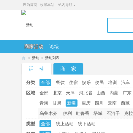
设为首页
收藏本站
站内导航
商家活动
论坛
»
活动
»
活动列表
36
活 动
商 家
0
分类
全部
餐饮
住宿
娱乐
便民
培训
汽车
便
民
区域
全部
北京
天津
河北省
山西
内蒙
广东
网
青海
甘肃
新疆
重庆
四川
云南
西藏
乌鲁木齐
伊利
吐鲁番
塔城
石河子
克拉
类型
全部
线上活动
线下活动