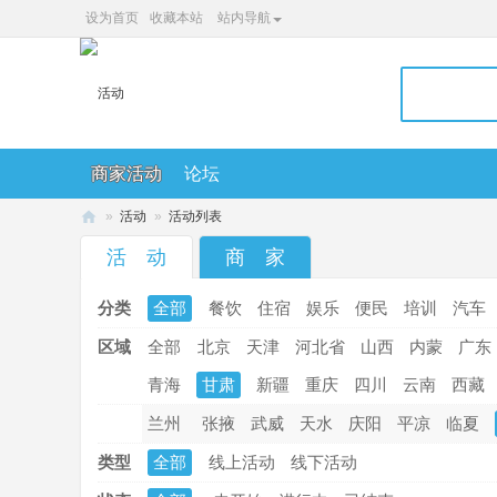
设为首页
收藏本站
站内导航
商家活动
论坛
»
活动
»
活动列表
36
活 动
商 家
0
分类
全部
餐饮
住宿
娱乐
便民
培训
汽车
便
民
区域
全部
北京
天津
河北省
山西
内蒙
广东
网
青海
甘肃
新疆
重庆
四川
云南
西藏
兰州
张掖
武威
天水
庆阳
平凉
临夏
类型
全部
线上活动
线下活动