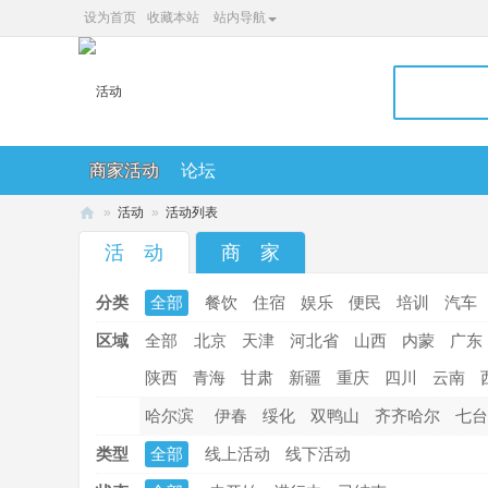
设为首页
收藏本站
站内导航
商家活动
论坛
»
活动
»
活动列表
36
活 动
商 家
0
分类
全部
餐饮
住宿
娱乐
便民
培训
汽车
便
民
区域
全部
北京
天津
河北省
山西
内蒙
广东
网
陕西
青海
甘肃
新疆
重庆
四川
云南
哈尔滨
伊春
绥化
双鸭山
齐齐哈尔
七台
类型
全部
线上活动
线下活动