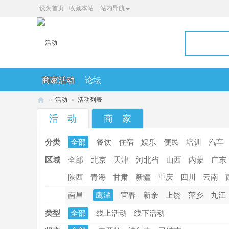
设为首页
收藏本站
站内导航
商家活动
论坛
»
活动
»
活动列表
36
活 动
商 家
0
分类
全部
餐饮
住宿
娱乐
便民
培训
汽车
便
民
区域
全部
北京
天津
河北省
山西
内蒙
广东
网
陕西
青海
甘肃
新疆
重庆
四川
云南
南昌
鹰潭
宜春
新余
上饶
萍乡
九江
类型
全部
线上活动
线下活动