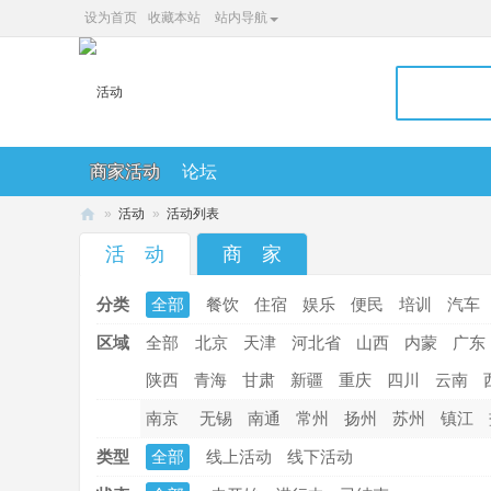
设为首页
收藏本站
站内导航
商家活动
论坛
»
活动
»
活动列表
36
活 动
商 家
0
分类
全部
餐饮
住宿
娱乐
便民
培训
汽车
便
民
区域
全部
北京
天津
河北省
山西
内蒙
广东
网
陕西
青海
甘肃
新疆
重庆
四川
云南
南京
无锡
南通
常州
扬州
苏州
镇江
类型
全部
线上活动
线下活动