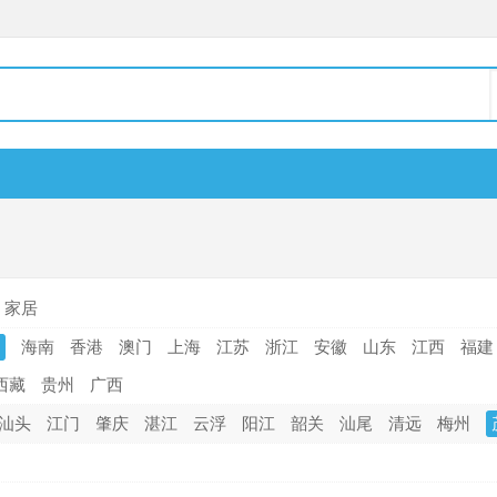
家居
海南
香港
澳门
上海
江苏
浙江
安徽
山东
江西
福建
西藏
贵州
广西
汕头
江门
肇庆
湛江
云浮
阳江
韶关
汕尾
清远
梅州