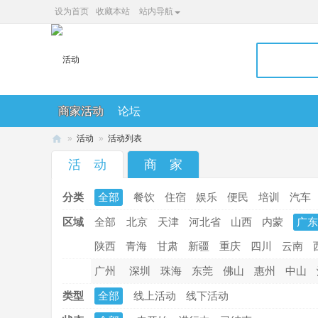
设为首页
收藏本站
站内导航
商家活动
论坛
»
活动
»
活动列表
36
活 动
商 家
0
分类
全部
餐饮
住宿
娱乐
便民
培训
汽车
便
民
区域
全部
北京
天津
河北省
山西
内蒙
广东
网
陕西
青海
甘肃
新疆
重庆
四川
云南
广州
深圳
珠海
东莞
佛山
惠州
中山
类型
全部
线上活动
线下活动