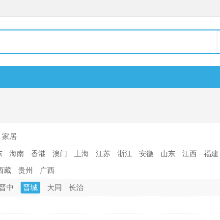
家居
东
海南
香港
澳门
上海
江苏
浙江
安徽
山东
江西
福建
西藏
贵州
广西
晋中
晋城
大同
长治