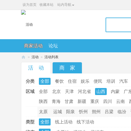
设为首页
收藏本站
站内导航
商家活动
论坛
»
活动
»
活动列表
36
活 动
商 家
0
分类
全部
餐饮
住宿
娱乐
便民
培训
汽车
便
民
区域
全部
北京
天津
河北省
山西
内蒙
广
网
陕西
青海
甘肃
新疆
重庆
四川
云南
太原
运城
阳泉
忻州
朔州
吕梁
临汾
类型
全部
线上活动
线下活动