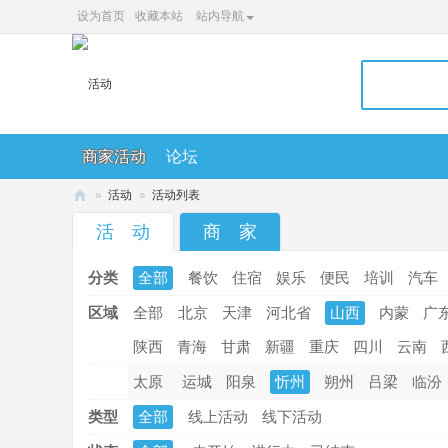
设为首页
收藏本站
站内导航
商家活动
论坛
»
活动
»
活动列表
36
活 动
商 家
0
分类
全部
餐饮
住宿
娱乐
便民
培训
汽车
便
民
区域
全部
北京
天津
河北省
山西
内蒙
广
网
陕西
青海
甘肃
新疆
重庆
四川
云南
太原
运城
阳泉
忻州
朔州
吕梁
临汾
类型
全部
线上活动
线下活动